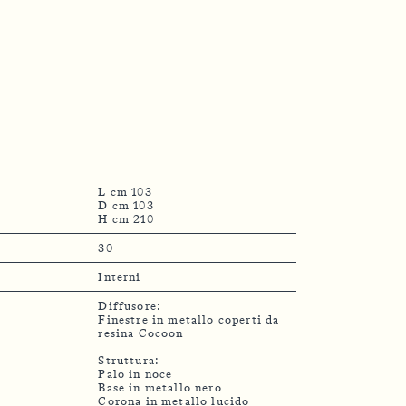
L cm 103
D cm 103
H cm 210
30
Interni
Diffusore:
Finestre in metallo coperti da
resina Cocoon
Struttura:
Palo in noce
Base in metallo nero
Corona in metallo lucido