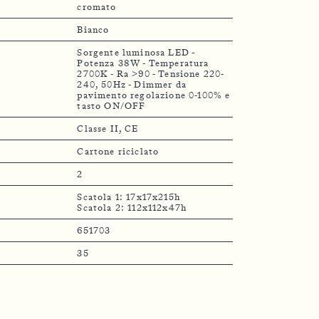
cromato
Bianco
Sorgente luminosa LED -
Potenza 38W - Temperatura
2700K - Ra >90 - Tensione 220-
240, 50Hz - Dimmer da
pavimento regolazione 0-100% e
tasto ON/OFF
Classe II, CE
Cartone riciclato
2
Scatola 1: 17x17x215h
Scatola 2: 112x112x47h
651703
35